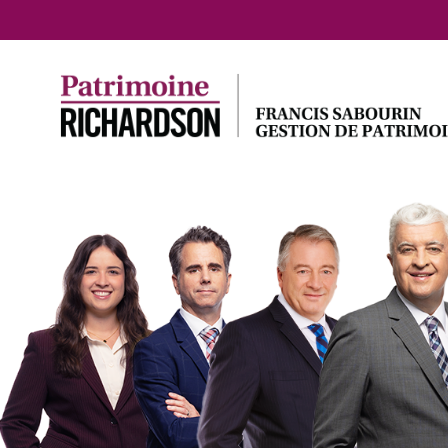
Accueil
Approche VPG
Vision, Planification et
Gestion
Cabinet intégré
Gestion discrétionnaire
Investissement ESG