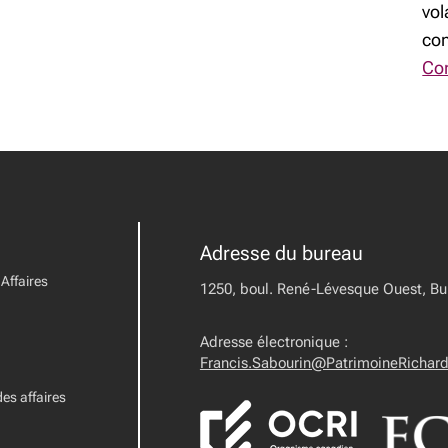
vol
con
Con
Adresse du bureau
Affaires
1250, boul. René-Lévesque Ouest, B
Adresse électronique :
Francis.Sabourin@PatrimoineRichar
es affaires