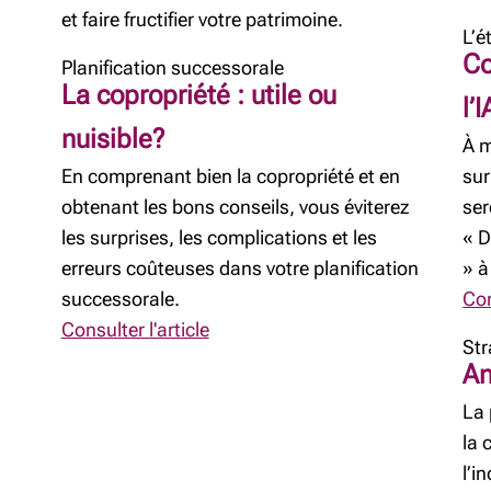
et faire fructifier votre patrimoine.
L’é
Co
Planification successorale
La copropriété : utile ou
l’I
nuisible?
À m
En comprenant bien la copropriété et en
sur
obtenant les bons conseils, vous éviterez
ser
les surprises, les complications et les
« D
erreurs coûteuses dans votre planification
» à
successorale.
Con
Consulter l'article
Str
An
La 
la 
l’i