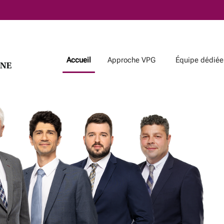
Passer
au
Contenu
Principal
Accueil
Approche VPG
Équipe dédiée
Équipe dédiée
Articles
Notre équipe
Bulletin VPG
Équipe interne de spécialistes
Stratégies de planification
fiscale et successorale
Articles publiés