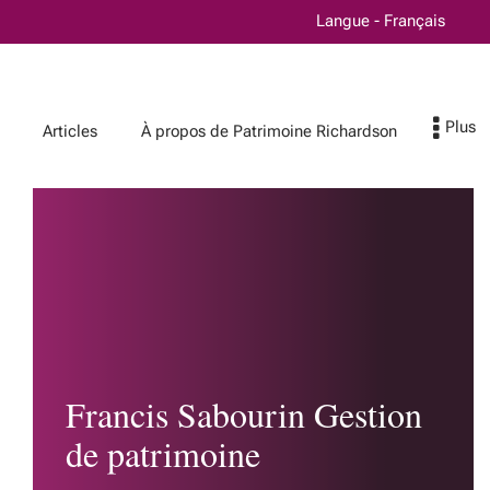
Langue - Français
Articles
À propos de Patrimoine Richardson
À propos de
Patrimoine
Richardson
Les avantages chez
Patrimoine Richardson
Francis Sabourin Gestion
Excellence fiduciaire
de patrimoine
La sécurité de votre